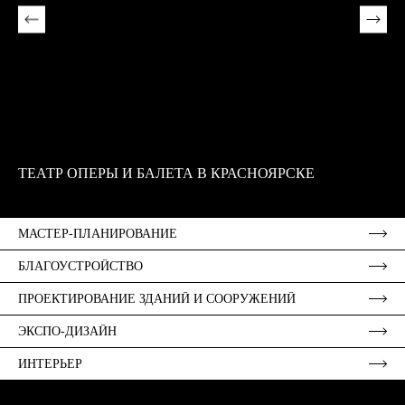
ТЕАТР ОПЕРЫ И БАЛЕТА В КРАСНОЯРСКЕ
ОР
М
МАСТЕР-ПЛАНИРОВАНИЕ
БЛАГОУСТРОЙСТВО
ПРОЕКТИРОВАНИЕ ЗДАНИЙ И СООРУЖЕНИЙ
ЭКСПО-ДИЗАЙН
ИНТЕРЬЕР