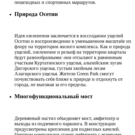
пешеходных и спортивных маршрутов.
Природа Осетии
Идея озеленения заключается в воссоздании ущелий
Осетии и воспроизведение в уменьшенном масштабе их
флору на территории жилого комплекса. Как и природа
ущелий, озеленение и рельеф на территории квартала
будут разнообразными: они отсылают к равнинным
участкам Куртатинского ущелья, альпийским лугам
Дигорского ущелья, густым хвойным лесам
Алагирского ущелья. Жители Green Park смогут
почувствовать себя ближе к природе и отдохнуть от
города, не выезжая за его пределы.
Многофункциональный мост
Деревянный настил объединяет мост, амфитеатр и
выходы из подземного паркинга. В конструкции
предусмотрены крепления для подвесных качелей.
Центром композиции станет амфитеатр с зелеными