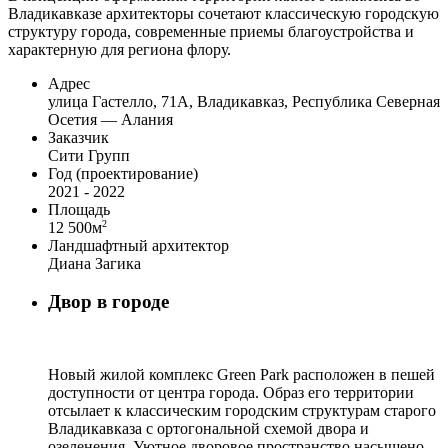
Владикавказе архитекторы сочетают классическую городскую
структуру города, современные приемы благоустройства и
характерную для региона флору.
Адрес
улица Гастелло, 71А, Владикавказ, Республика Северная
Осетия — Алания
Заказчик
Сити Групп
Год (проектирование)
2021 - 2022
Площадь
2
12 500м
Ландшафтный архитектор
Диана Загика
Двор в городе
Новый жилой комплекс Green Park расположен в пешей
доступности от центра города. Образ его территории
отсылает к классическим городским структурам старого
Владикавказа c ортогональной схемой двора и
озеленения. Уютное дворовое пространство насыщено