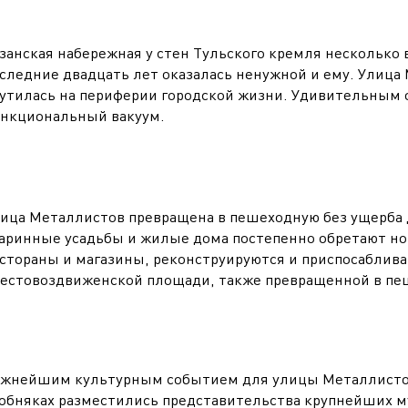
занская набережная у стен Тульского кремля несколько 
следние двадцать лет оказалась ненужной и ему. Улиц
утилась на периферии городской жизни. Удивительным о
нкциональный вакуум.
ица Металлистов превращена в пешеходную без ущерба 
аринные усадьбы и жилые дома постепенно обретают но
стораны и магазины, реконструируются и приспосаблив
естовоздвиженской площади, также превращенной в пе
жнейшим культурным событием для улицы Металлистов 
обняках разместились представительства крупнейших м