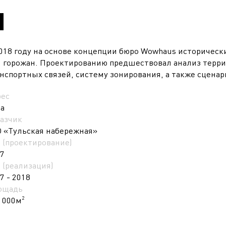
018 году на основе концепции бюро Wowhaus историческ
 горожан. Проектированию предшествовал анализ терр
нспортных связей, систему зонирования, а также сцена
рес
а
азчик
 «Тульская набережная»
 (проектирование)
7
 (реализация)
7 - 2018
ощадь
 000м
2