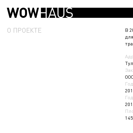
О ПРОЕКТЕ
В 2
для
тра
Ад
Тул
Зак
ООО
Год
201
Год
201
Пл
145