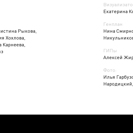
Визуализато
Екатерина 
Генплан
ристина Рыкова,
Нина Смирно
я Хохлова,
Никульников
а Карнеева,
ГИПы
из
Алексей Жир
Фото:
Илья Гарбуз
Народицкий,