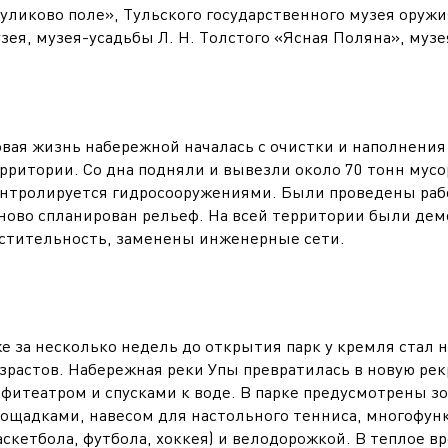
уликово поле», Тульского государственного музея оруж
зея, музея-усадьбы Л. Н. Толстого «Ясная Поляна», музе
вая жизнь набережной началась с очистки и наполнения
рритории. Со дна подняли и вывезли около 70 тонн мусора
нтролируется гидросооружениями. Были проведены рабо
ново спланирован рельеф. На всей территории были де
стительность, заменены инженерные сети.
е за несколько недель до открытия парк у кремля стал
зрастов. Набережная реки Упы превратилась в новую ре
фитеатром и спусками к воде. В парке предусмотрены з
ощадками, навесом для настольного тенниса, многофун
аскетбола, футбола, хоккея) и велодорожкой. В теплое в