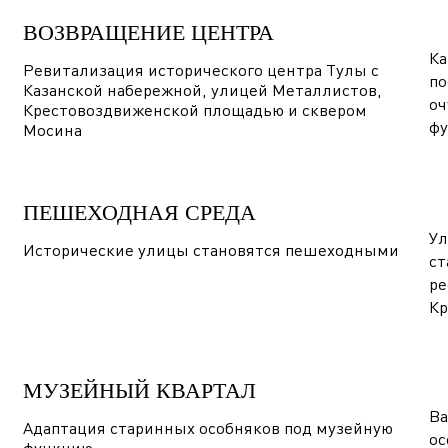
ВОЗВРАЩЕНИЕ ЦЕНТРА
Ка
Ревитализация исторического центра Тулы с
по
Казанской набережной, улицей Металлистов,
оч
Крестовоздвиженской площадью и сквером
фу
Мосина
ПЕШЕХОДНАЯ СРЕДА
Ул
Исторические улицы становятся пешеходными
ст
ре
Кр
МУЗЕЙНЫЙ КВАРТАЛ
Ва
Адаптация старинных особняков под музейную
ос
функцию