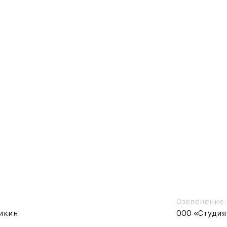
Озеленение:
икин
ООО «Студия