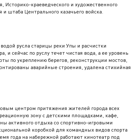
ия, Историко-краеведческого и художественного
я и штаба Центрального казачьего войска.
 водой русла старицы реки Упы и расчистки
, и сейчас по руслу течет чистая вода, а ее уровень
ты по укреплению берегов, реконструкции мостов,
монтированы аварийные строения, удалена стихийная
 новым центром притяжения жителей города всех
креационную зону с детскими площадками, кафе,
оны активного отдыха со спортивно-игровыми
кциональной коробкой для командных видов спорта
ремя года на набережной работают кинотеатр под