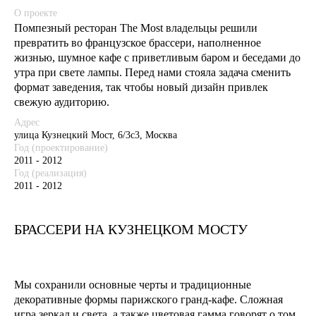
О проекте
Помпезный ресторан The Most владельцы решили
превратить во французское брассери, наполненное
жизнью, шумное кафе с приветливым баром и беседами до
утра при свете лампы. Перед нами стояла задача сменить
формат заведения, так чтобы новый дизайн привлек
свежую аудиторию.
Адрес
улица Кузнецкий Мост, 6/3с3, Москва
Год (проектирование)
2011 - 2012
Год (реализация)
2011 - 2012
БРАССЕРИ НА КУЗНЕЦКОМ МОСТУ
Мы сохранили основные черты и традиционные
декоративные формы парижского гранд-кафе. Сложная
игра зеркал и света, а также цветовая гамма говорят о том,