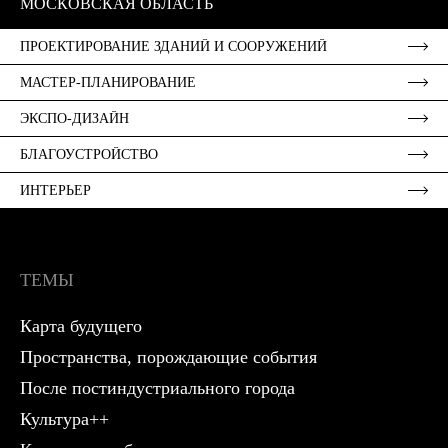
МОСКОВСКАЯ ОБЛАСТЬ
Н
ПРОЕКТИРОВАНИЕ ЗДАНИЙ И СООРУЖЕНИЙ
МАСТЕР-ПЛАНИРОВАНИЕ
ЭКСПО-ДИЗАЙН
БЛАГОУСТРОЙСТВО
ИНТЕРЬЕР
ТЕМЫ
Карта будущего
Пространства, порождающие события
После постиндустриального города
Культура++